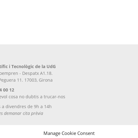
tífic i Tecnològic de la UdG
iroempren - Despatx A1.18.
 Peguera 11. 17003, Girona
4 00 12
evol cosa no dubtis a trucar-nos
s a divendres de 9h a 14h
tes demanar cita prèvia
Manage Cookie Consent