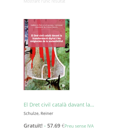
Mostrant l'únic resultat
El Dret civil català davant la…
Schulze, Reiner
Gratuït!
-
57.69
€
Preu sense IVA