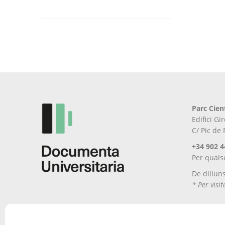
Aquest
producte
té
diverses
variants.
Les
opcions
es
poden
Parc Cien
triar
Edifici G
a
C/ Pic de
la
pàgina
+34 902 4
del
Per quals
producte
De dillun
* Per visi