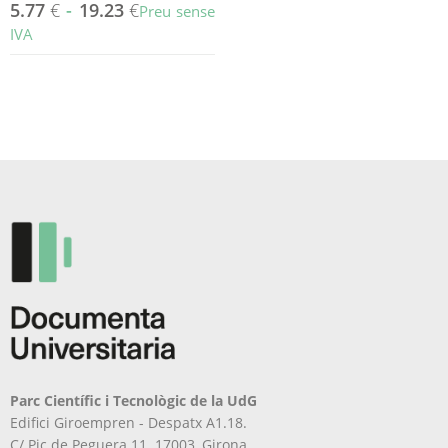
5.77
€
-
19.23
€
Preu sense
IVA
Aquest
producte
té
diverses
variants.
Les
opcions
es
poden
triar
a
la
pàgina
del
producte
Parc Científic i Tecnològic de la UdG
Edifici Giroempren - Despatx A1.18.
C/ Pic de Peguera 11. 17003, Girona