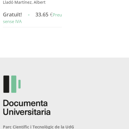
Lladó Martínez, Albert
Gratuït!
-
33.65
€
Preu
sense IVA
Aquest
producte
té
diverses
variants.
Les
opcions
es
poden
triar
a
la
pàgina
del
producte
Parc Científic i Tecnològic de la UdG