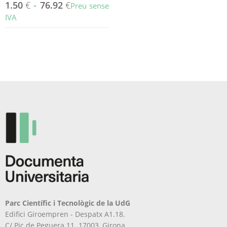
1.50
€
-
76.92
€
Preu sense
IVA
Aquest
producte
té
diverses
variants.
Les
opcions
es
poden
triar
a
la
pàgina
del
producte
Parc Científic i Tecnològic de la UdG
Edifici Giroempren - Despatx A1.18.
C/ Pic de Peguera 11. 17003, Girona