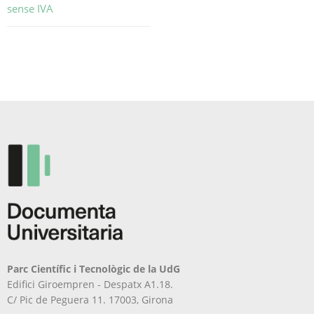
sense IVA
Aquest
producte
té
diverses
variants.
Les
opcions
es
poden
triar
a
la
pàgina
del
producte
Parc Científic i Tecnològic de la UdG
Edifici Giroempren - Despatx A1.18.
C/ Pic de Peguera 11. 17003, Girona