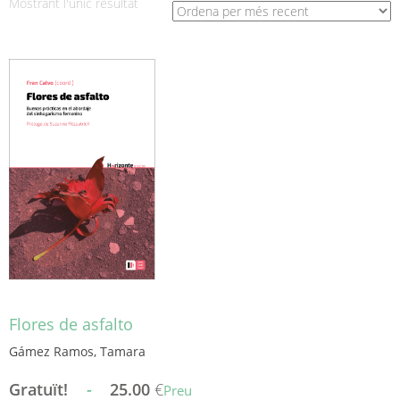
Mostrant l'únic resultat
Flores de asfalto
Gámez Ramos, Tamara
Gratuït!
-
25.00
€
Preu