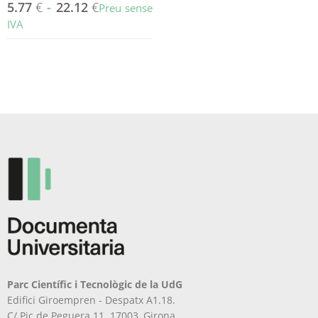
5.77
€
-
22.12
€
Preu sense
IVA
Aquest
producte
té
diverses
variants.
Les
opcions
es
poden
triar
a
la
pàgina
del
producte
Parc Científic i Tecnològic de la UdG
Edifici Giroempren - Despatx A1.18.
C/ Pic de Peguera 11. 17003, Girona