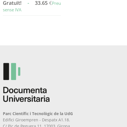
Gratuït!
-
33.65
€
Preu
sense IVA
Aquest
producte
té
diverses
variants.
Les
opcions
es
poden
triar
a
la
pàgina
del
producte
Parc Científic i Tecnològic de la UdG
Edifici Giroempren - Despatx A1.18.
C/ Pic de Peguera 11. 17003, Girona