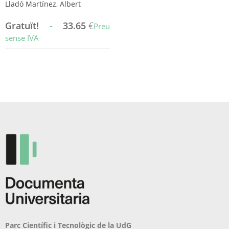
Lladó Martínez, Albert
Gratuït!
-
33.65
€
Preu
sense IVA
Aquest
producte
té
diverses
variants.
Les
opcions
es
poden
triar
a
la
pàgina
del
producte
Parc Científic i Tecnològic de la UdG