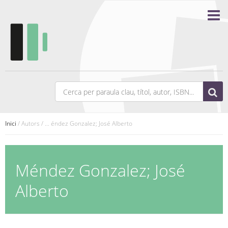
Inici
/ Autors / ... éndez Gonzalez; José Alberto
Méndez Gonzalez; José
Alberto