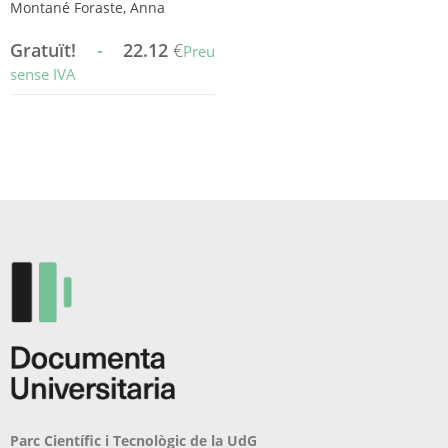
Montané Foraste, Anna
Gratuït!
-
22.12
€
Preu
sense IVA
Aquest
producte
té
diverses
variants.
Les
opcions
es
poden
triar
a
la
pàgina
del
producte
Parc Científic i Tecnològic de la UdG