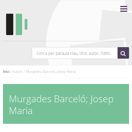
Inici
/ Autors / Murgades Barceló; Josep Maria
Murgades Barceló; Josep
Maria