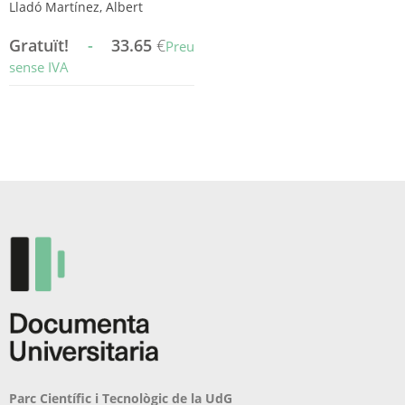
Lladó Martínez, Albert
Gratuït!
-
33.65
€
Preu
sense IVA
Aquest
producte
té
diverses
variants.
Les
opcions
es
poden
triar
a
la
pàgina
del
producte
Parc Científic i Tecnològic de la UdG