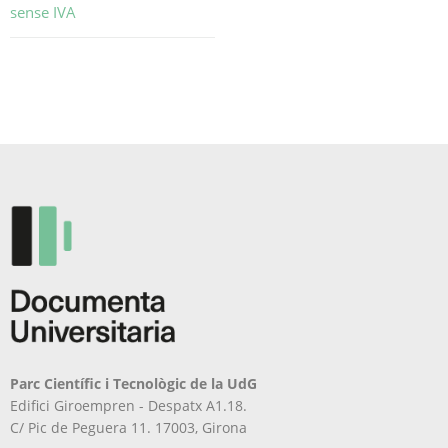
sense IVA
Aquest
producte
té
diverses
variants.
Les
opcions
es
poden
triar
a
la
pàgina
del
producte
Parc Científic i Tecnològic de la UdG
Edifici Giroempren - Despatx A1.18.
C/ Pic de Peguera 11. 17003, Girona