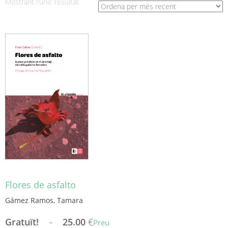
Mostrant l'únic resultat
Flores de asfalto
Gámez Ramos, Tamara
Gratuït!
-
25.00
€
Preu