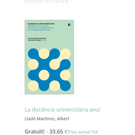
Mostrant l'únic resultat
La docència universitària avui
Lladó Martínez, Albert
Gratuït!
-
33.65
€
Preu sense IVA