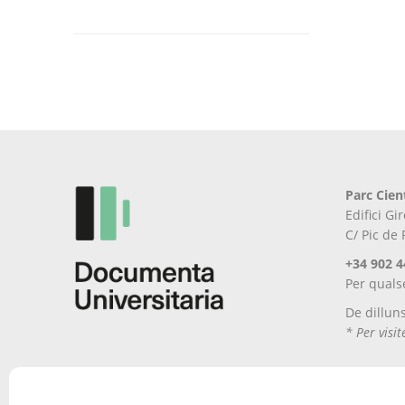
Aquest
producte
té
diverses
variants.
Les
opcions
es
poden
Parc Cien
triar
Edifici G
a
C/ Pic de
la
pàgina
+34 902 4
del
Per quals
producte
De dillun
* Per visi