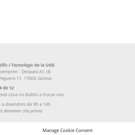
tífic i Tecnològic de la UdG
iroempren - Despatx A1.18.
 Peguera 11. 17003, Girona
4 00 12
evol cosa no dubtis a trucar-nos
s a divendres de 9h a 14h
tes demanar cita prèvia
Manage Cookie Consent