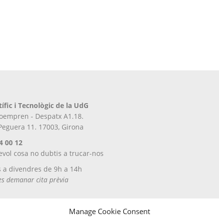
tífic i Tecnològic de la UdG
iroempren - Despatx A1.18.
 Peguera 11. 17003, Girona
4 00 12
evol cosa no dubtis a trucar-nos
s a divendres de 9h a 14h
tes demanar cita prèvia
Manage Cookie Consent