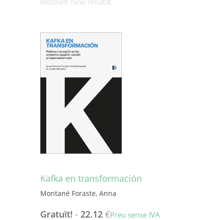
Mostrant l'únic resultat
Kafka en transformación
Montané Foraste, Anna
Gratuït!
-
22.12
€
Preu sense IVA