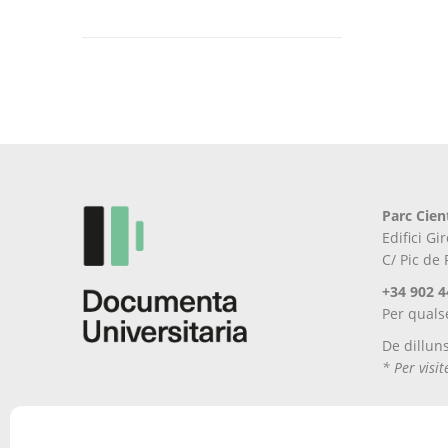
Aquest
producte
té
diverses
variants.
Les
opcions
es
poden
Parc Cien
triar
Edifici G
a
C/ Pic de
la
pàgina
+34 902 4
del
Per quals
producte
De dillun
* Per visi