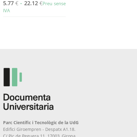
5.77
€
-
22.12
€
Preu sense
IVA
Aquest
producte
té
diverses
variants.
Les
opcions
es
poden
triar
a
la
pàgina
del
producte
Parc Científic i Tecnològic de la UdG
Edifici Giroempren - Despatx A1.18.
C/ Pic de Peguera 11. 17003, Girona