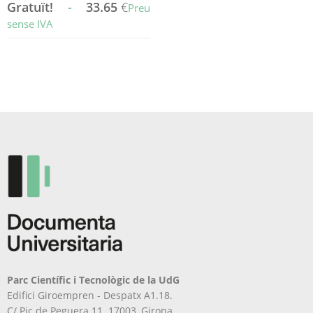
Gratuït!
-
33.65
€
Preu
sense IVA
Aquest
producte
té
diverses
variants.
Les
opcions
es
poden
triar
a
la
pàgina
del
producte
Parc Científic i Tecnològic de la UdG
Edifici Giroempren - Despatx A1.18.
C/ Pic de Peguera 11. 17003, Girona