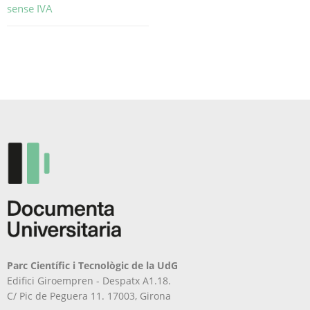
sense IVA
Aquest
producte
té
diverses
variants.
Les
opcions
es
poden
triar
a
la
pàgina
del
producte
Parc Científic i Tecnològic de la UdG
Edifici Giroempren - Despatx A1.18.
C/ Pic de Peguera 11. 17003, Girona