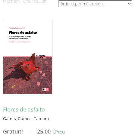
Mostrant l'únic resultat
Flores de asfalto
Gámez Ramos, Tamara
Gratuït!
-
25.00
€
Preu