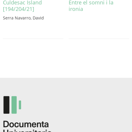
Culdesac Island
Entre el somni i la
[194/204/21]
ironia
Serra Navarro, David
Este
producto
tiene
múltiples
variantes.
Las
opciones
se
pueden
elegir
en
la
página
de
producto