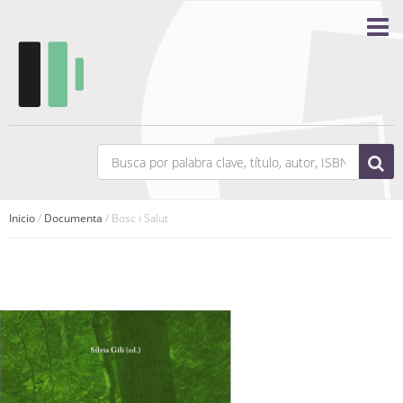
Inicio
/
Documenta
/ Bosc i Salut