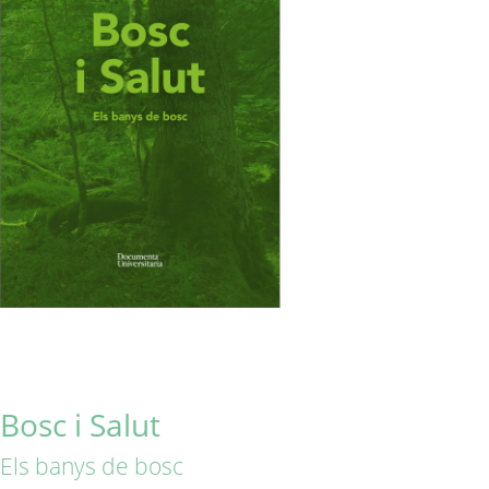
Bosc i Salut
Els banys de bosc