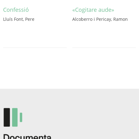
Confessió
«Cogitare aude»
Lluís Font, Pere
Alcoberro i Pericay, Ramon
Este
producto
tiene
múltiples
variantes.
Las
opciones
se
pueden
elegir
en
la
página
de
producto