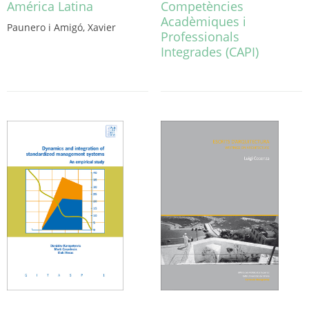
América Latina
Competències
Acadèmiques i
Paunero i Amigó, Xavier
Professionals
Integrades (CAPI)
Este
producto
tiene
múltiples
variantes.
Las
opciones
se
pueden
elegir
en
la
página
de
producto