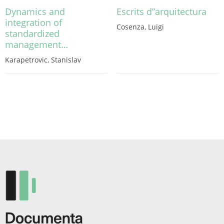
Dynamics and
Escrits d’’arquitectura
integration of
Cosenza, Luigi
standardized
Este
management…
producto
tiene
Karapetrovic, Stanislav
múltiples
variantes.
Las
opciones
se
pueden
elegir
en
la
página
de
producto