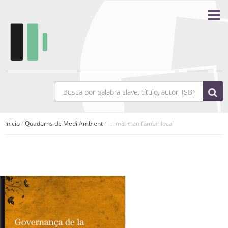
Inicio
/
Quaderns de Medi Ambient
/ ... imàtic en l’àmbit local