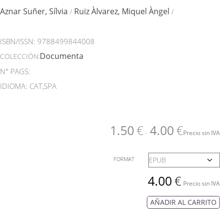
Aznar Suñer, Sílvia
Ruiz Àlvarez, Miquel Àngel
/
/
ISBN/ISSN:
9788499844008
Documenta
COLECCIÓN:
N° PAGS:
IDIOMA: CAT,SPA
1.50
€
4.00
€
-
Precio sin IVA
FORMAT
4.00
€
Precio sin IVA
AÑADIR AL CARRITO