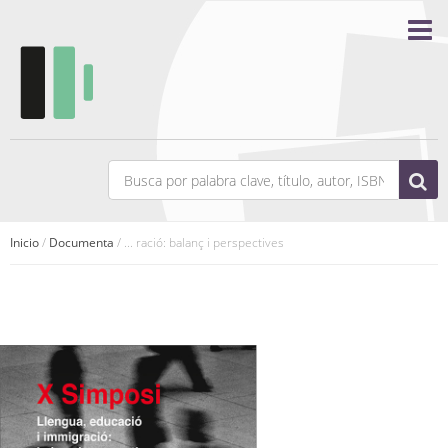
Inicio
/
Documenta
/ ... ració: balanç i perspectives