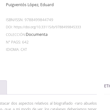
Puigventós López, Eduard
ISBN/ISSN:
9788499844749
DOI:
https://doi.org/10.33115/b/9788499845333
Documenta
COLECCIÓN:
N° PAGS: 642
IDIOMA: CAT
ET
estacar dos aspectos relativos al biografiado -raro abuelos
as- que, a mi modo de ver, los catalanes deberíamos tener