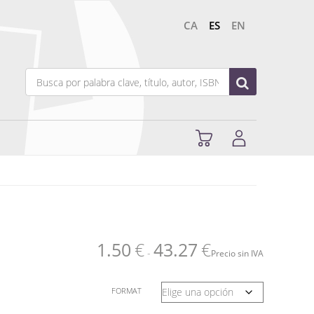
CA
ES
EN
1.50
€
43.27
€
-
Precio sin IVA
FORMAT