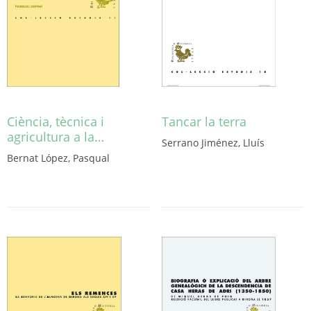
Ciència, tècnica i
Tancar la terra
agricultura a la…
Serrano Jiménez, Lluís
Este
Bernat López, Pasqual
Este
producto
producto
tiene
tiene
múltiples
múltiples
variantes.
variantes.
Las
Las
opciones
opciones
se
se
pueden
pueden
elegir
elegir
en