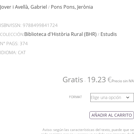
Jover i Avellà, Gabriel
Pons Pons, Jerònia
/
ISBN/ISSN:
9788499841724
Biblioteca d'Història Rural (BHR)
Estudis
COLECCIÓN:
/
N° PAGS: 374
IDIOMA: CAT
Gratis
19.23
€
-
Precio sin IVA
FORMAT
AÑADIR AL CARRITO
Aviso: según las características del texto, puede que se