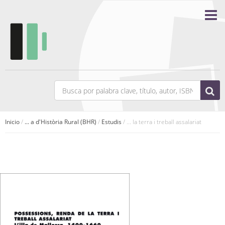
Inicio
/
... a d'Història Rural (BHR)
/
Estudis
/ ... la terra i treball assalariat