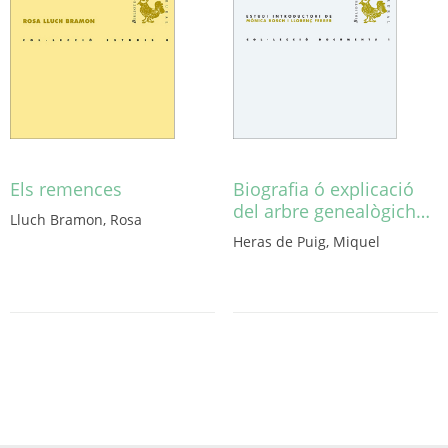
en
la
la
página
página
de
de
producto
producto
Els remences
Biografia ó explicació
del arbre genealògich…
Lluch Bramon, Rosa
Este
Heras de Puig, Miquel
producto
tiene
múltiples
variantes.
Las
opciones
se
pueden
elegir