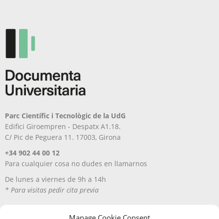
en
la
página
de
producto
Parc Científic i Tecnològic de la UdG
Edifici Giroempren - Despatx A1.18.
C/ Pic de Peguera 11. 17003, Girona
+34 902 44 00 12
Para cualquier cosa no dudes en llamarnos
De lunes a viernes de 9h a 14h
* Para visitas pedir cita previa
Manage Cookie Consent