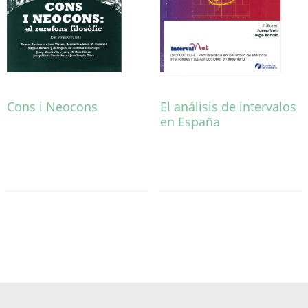
de
producto
Cons i Neocons
El análisis de intervalos
en España