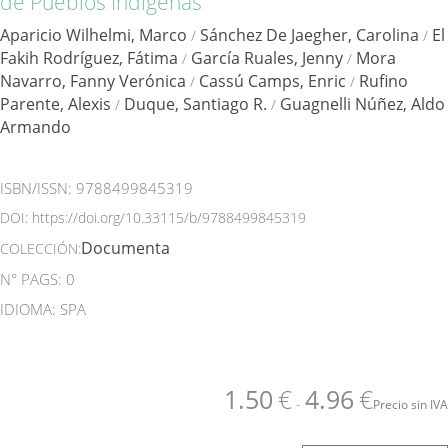
de Pueblos Indígenas
Aparicio Wilhelmi, Marco
Sánchez De Jaegher, Carolina
El
/
/
Fakih Rodríguez, Fátima
García Ruales, Jenny
Mora
/
/
Navarro, Fanny Verónica
Cassú Camps, Enric
Rufino
/
/
Parente, Alexis
Duque, Santiago R.
Guagnelli Núñez, Aldo
/
/
Armando
ISBN/ISSN:
9788499845319
DOI:
https://doi.org/10.33115/b/9788499845319
Documenta
COLECCIÓN:
N° PAGS: 0
IDIOMA: SPA
1.50
€
4.96
€
-
Precio sin IVA