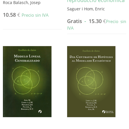
reproducció econòmica
Roca Balasch, Josep
Saguer i Hom, Enric
10.58
€
Precio sin IVA
Gratis
-
15.30
€
Precio sin
IVA
Este
producto
tiene
múltiples
variantes.
Las
opciones
se
pueden
elegir
en
la
página
de
producto