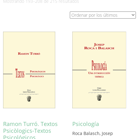
Ordenado
Mostrando 193–208 de 215 resultados
por
los
últimos
Ramon Turró. Textos
Psicología
Psicòlogics-Textos
Roca Balasch, Josep
Psicológicos