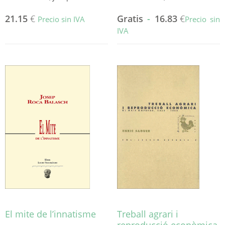
21.15
€
Gratis
-
16.83
€
Precio sin IVA
Precio sin
IVA
Este
producto
tiene
múltiples
variantes.
Las
opciones
se
pueden
elegir
en
la
página
de
producto
El mite de l’innatisme
Treball agrari i