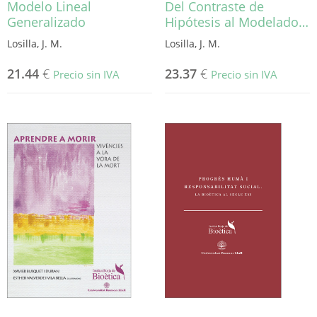
Modelo Lineal
Del Contraste de
Generalizado
Hipótesis al Modelado…
Losilla, J. M.
Losilla, J. M.
21.44
€
23.37
€
Precio sin IVA
Precio sin IVA