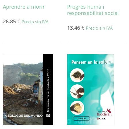
Aprendre a morir
Progrés humà i
responsabilitat social
28.85
€
Precio sin IVA
13.46
€
Precio sin IVA