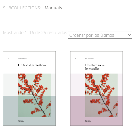
SUBCOL·LECCIONS:
Manuals
Ordenado
Mostrando 1–16 de 25 resultados
por
los
últimos