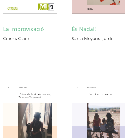
La improvisació
És Nadal!
Ginesi, Gianni
Sarrà Moyano, Jordi
Este
producto
tiene
múltiples
variantes.
Las
opciones
se
pueden
elegir
en
la
página
de