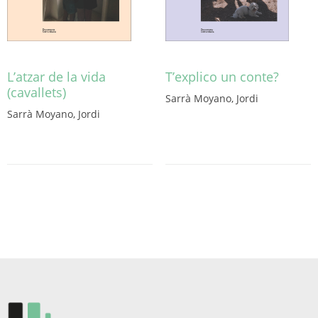
producto
L’atzar de la vida
T’explico un conte?
(cavallets)
Sarrà Moyano, Jordi
Sarrà Moyano, Jordi