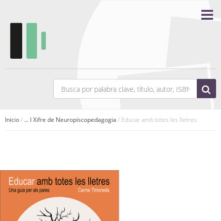
Inicio
/
... l Xifre de Neuropiscopedagogia
/ Educar amb totes les lletres