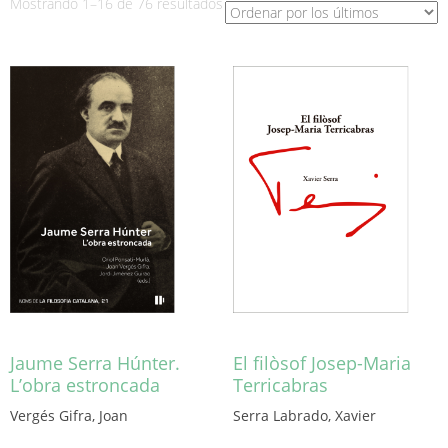
Ordenado
Mostrando 1–16 de 76 resultados
por
los
últimos
Jaume Serra Húnter.
El filòsof Josep-Maria
L’obra estroncada
Terricabras
Vergés Gifra, Joan
Serra Labrado, Xavier