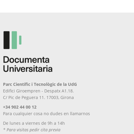
se
opciones
pueden
se
elegir
pueden
en
elegir
la
en
página
la
de
página
producto
de
producto
Parc Científic i Tecnològic de la UdG
Edifici Giroempren - Despatx A1.18.
C/ Pic de Peguera 11. 17003, Girona
+34 902 44 00 12
Para cualquier cosa no dudes en llamarnos
De lunes a viernes de 9h a 14h
* Para visitas pedir cita previa