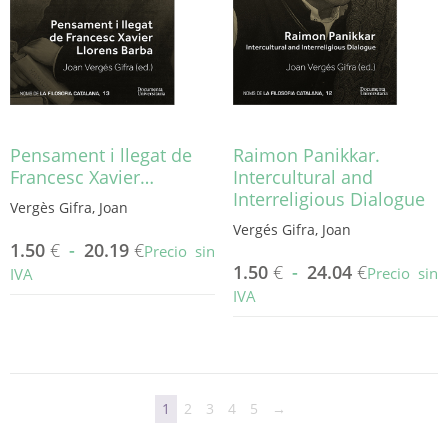
pueden
pueden
elegir
elegir
en
en
la
la
página
página
de
de
producto
producto
Pensament i llegat de
Raimon Panikkar.
Francesc Xavier…
Intercultural and
Interreligious Dialogue
Vergès Gifra, Joan
Vergés Gifra, Joan
1.50
€
-
20.19
€
Precio sin
1.50
€
-
24.04
€
Precio sin
IVA
IVA
Este
producto
Este
tiene
producto
múltiples
tiene
variantes.
múltiples
1
2
3
4
5
→
Las
variantes.
opciones
Las