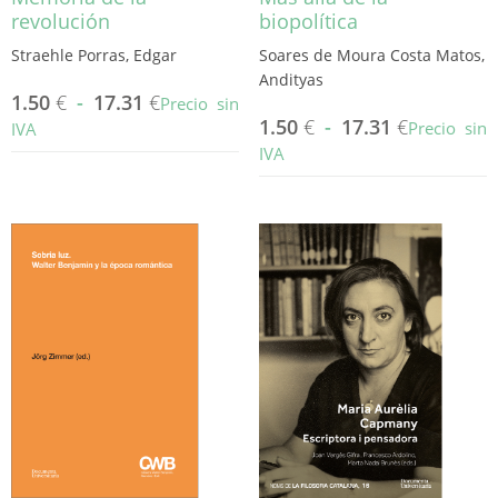
revolución
biopolítica
Straehle Porras, Edgar
Soares de Moura Costa Matos,
Andityas
1.50
€
-
17.31
€
Precio sin
1.50
€
-
17.31
€
Precio sin
IVA
IVA
Este
producto
Este
tiene
producto
múltiples
tiene
variantes.
múltiples
Las
variantes.
opciones
Las
se
opciones
pueden
se
elegir
pueden
en
elegir
la
en
página
la
de
página