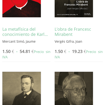
en
la
página
de
producto
La metafísica del
L’obra de Francesc
conocimiento de Karl…
Mirabent
Mercant Simó, Jaume
Vergés Gifra, Joan
1.50
€
-
54.81
€
1.50
€
-
19.23
€
Precio sin
Precio sin
IVA
IVA
Este
Este
producto
producto
tiene
tiene
múltiples
múltiples
variantes.
variantes.
Las
Las
opciones
opciones
se
se