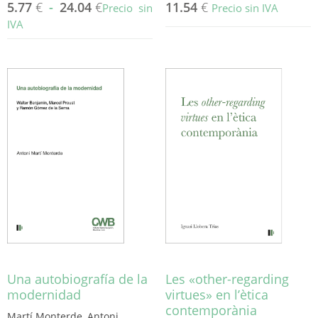
5.77
€
-
24.04
€
11.54
€
Precio sin
Precio sin IVA
IVA
Este
producto
tiene
múltiples
variantes.
Las
opciones
se
pueden
elegir
en
la
página
de
producto
Una autobiografía de la
Les «other-regarding
modernidad
virtues» en l’ètica
contemporània
Martí Monterde, Antoni