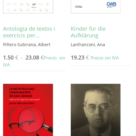
Antologia de textos i
Kinder für die
exercicis per…
Aufklärung
Piñero Subirana, Albert
Lanfranconi, Ana
1.50
€
-
23.08
€
19.23
€
Precio sin
Precio sin IVA
IVA
Este
producto
tiene
múltiples
variantes.
Las
opciones
se
pueden
elegir