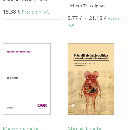
Llobera Trias, Ignasi
15.38
€
Precio sin IVA
5.77
€
-
21.15
€
Precio sin
IVA
Este
producto
tiene
múltiples
variantes.
Las
opciones
se
pueden
elegir
en
la
página
de
producto
Memoria de la
Más allá de la