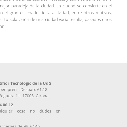
ejor paradoja de la ciudad. La ciudad se convierte en el
 el gran escenario de la actividad, entre otros motivos,
. La sola visión de una ciudad vacía resulta, pasados ​​unos
 nn
tífic i Tecnològic de la UdG
iroempren - Despatx A1.18.
 Peguera 11. 17003, Girona
4 00 12
alquier cosa no dudes en
s
a viernes de 9h a 14h