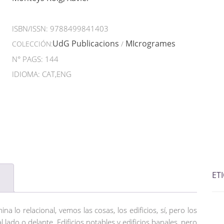
ISBN/ISSN:
9788499841403
UdG Publicacions
MIcrogrames
COLECCIÓN:
/
N° PAGS: 144
IDIOMA: CAT,ENG
ET
a lo relacional, vemos las cosas, los edificios, sí, pero los
 lado o delante. Edificios notables y edificios banales, pero