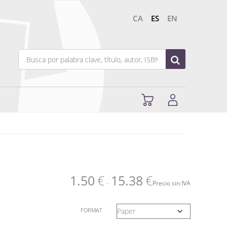
CA
ES
EN
1.50
€
15.38
€
-
Precio sin IVA
FORMAT