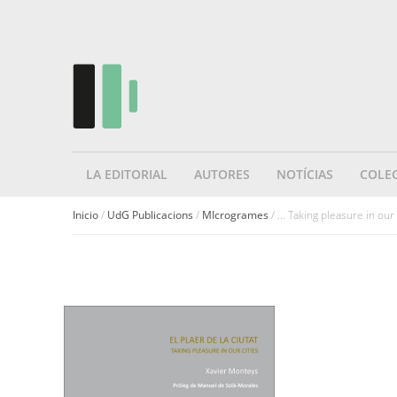
LA EDITORIAL
AUTORES
NOTÍCIAS
COLE
Inicio
/
UdG Publicacions
/
MIcrogrames
/ ... Taking pleasure in our 