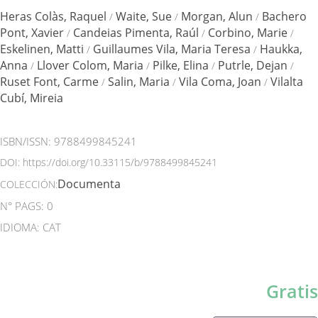
Heras Colàs, Raquel
Waite, Sue
Morgan, Alun
Bachero
/
/
/
Pont, Xavier
Candeias Pimenta, Raúl
Corbino, Marie
/
/
/
Eskelinen, Matti
Guillaumes Vila, Maria Teresa
Haukka,
/
/
Anna
Llover Colom, Maria
Pilke, Elina
Putrle, Dejan
/
/
/
/
Ruset Font, Carme
Salin, Maria
Vila Coma, Joan
Vilalta
/
/
/
Cubí, Mireia
ISBN/ISSN:
9788499845241
DOI:
https://doi.org/10.33115/b/9788499845241
Documenta
COLECCIÓN:
N° PAGS: 0
IDIOMA: CAT
Gratis