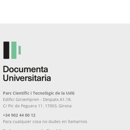
opciones
se
pueden
elegir
en
la
página
de
producto
Parc Científic i Tecnològic de la UdG
Edifici Giroempren - Despatx A1.18.
C/ Pic de Peguera 11. 17003, Girona
+34 902 44 00 12
Para cualquier cosa no dudes en llamarnos