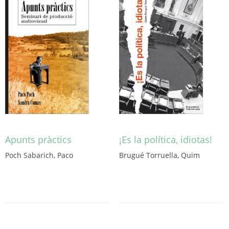
Apunts pràctics
¡Es la política, idiotas!
Poch Sabarich, Paco
Brugué Torruella, Quim
Este
producto
tiene
múltiples
variantes.
Las