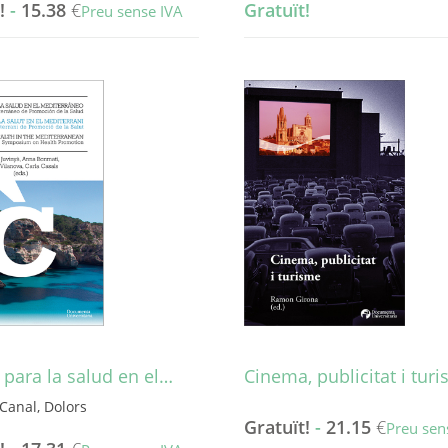
!
-
15.38
€
Gratuït!
Preu sense IVA
 para la salud en el…
Cinema, publicitat i tur
 Canal, Dolors
Gratuït!
-
21.15
€
Preu sen