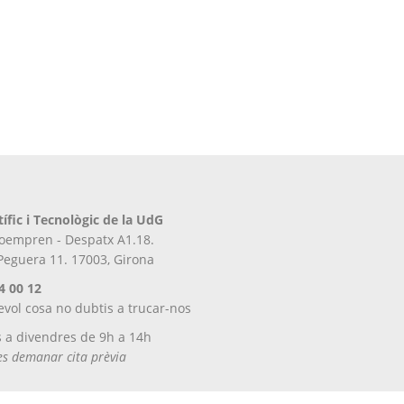
tífic i Tecnològic de la UdG
iroempren - Despatx A1.18.
 Peguera 11. 17003, Girona
4 00 12
evol cosa no dubtis a trucar-nos
s a divendres de 9h a 14h
tes demanar cita prèvia