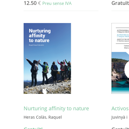
12.50
€
Gratuït
Preu sense IVA
Aquest
producte
té
diverses
variants.
Les
opcions
es
poden
triar
a
la
pàgina
del
producte
Nurturing affinity to nature
Activos
Heras Colàs, Raquel
Juvinyà i