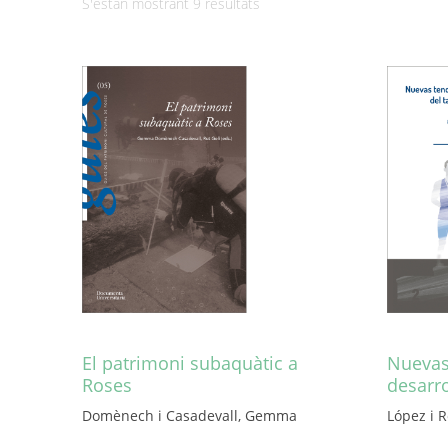
Ordenat
S'estan mostrant 9 resultats
per
més
recent
El patrimoni subaquàtic a
Nuevas
Roses
desarr
Domènech i Casadevall, Gemma
López i R