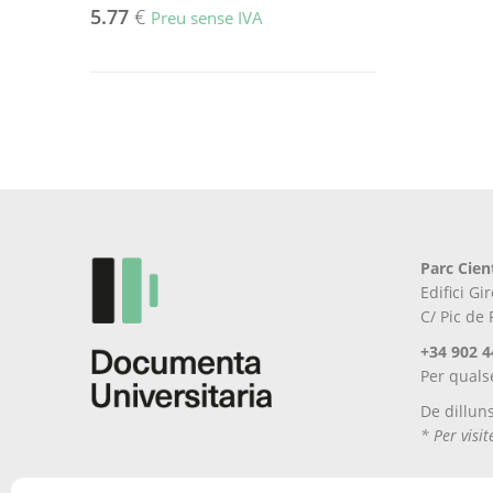
5.77
€
Preu sense IVA
Parc Cien
Edifici G
C/ Pic de
+34 902 4
Per quals
De dillun
* Per visi