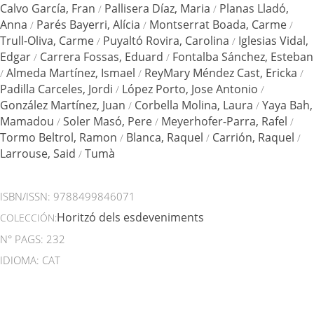
Calvo García, Fran
Pallisera Díaz, Maria
Planas Lladó,
/
/
Anna
Parés Bayerri, Alícia
Montserrat Boada, Carme
/
/
/
Trull-Oliva, Carme
Puyaltó Rovira, Carolina
Iglesias Vidal,
/
/
Edgar
Carrera Fossas, Eduard
Fontalba Sánchez, Esteban
/
/
Almeda Martínez, Ismael
ReyMary Méndez Cast, Ericka
/
/
/
Padilla Carceles, Jordi
López Porto, Jose Antonio
/
/
González Martínez, Juan
Corbella Molina, Laura
Yaya Bah,
/
/
Mamadou
Soler Masó, Pere
Meyerhofer-Parra, Rafel
/
/
/
Tormo Beltrol, Ramon
Blanca, Raquel
Carrión, Raquel
/
/
/
Larrouse, Said
Tumà
/
ISBN/ISSN:
9788499846071
Horitzó dels esdeveniments
COLECCIÓN:
N° PAGS: 232
IDIOMA: CAT