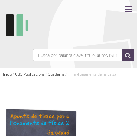
Inicio
/
UdG Publicacions
/
Quaderns
/ ... r a «Fonaments de física 2»