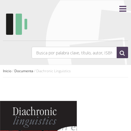
Inicio
/
Documenta
/ Diachronic Linguistics