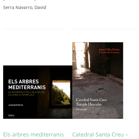
Serra Navarro, David
Este
producto
tiene
múltiples
variantes.
Las
opciones
se
pueden
elegir
en
la
página
de
producto
Els arbres mediterranis
Catedral Santa Creu –