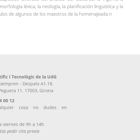
a morfología léxica, la neología, la planificación lingüística y la
ículos de algunos de los maestros de la homenajeada.n
tífic i Tecnològic de la UdG
iroempren - Despatx A1.18.
 Peguera 11. 17003, Girona
4 00 12
alquier cosa no dudes en
s
a viernes de 9h a 14h
tas pedir cita previa