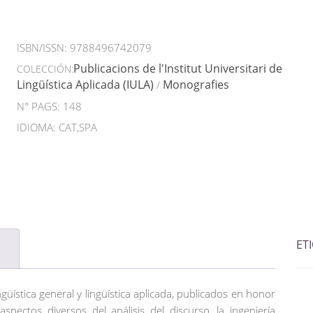
ISBN/ISSN:
9788496742079
Publicacions de l'Institut Universitari de
COLECCIÓN:
Lingüística Aplicada (IULA)
Monografies
/
N° PAGS: 148
IDIOMA: CAT,SPA
ET
ngüística general y lingüística aplicada, publicados en honor
pectos diversos del análisis del discurso, la ingeniería