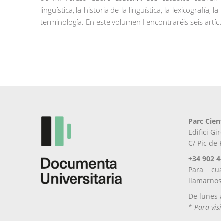
lingüística, la historia de la lingüística, la lexicografía, l
terminología. En este volumen I encontraréis seis art
Parc Cien
Edifici G
C/ Pic de
+34 902 4
Para cu
llamarno
De lunes 
* Para visi