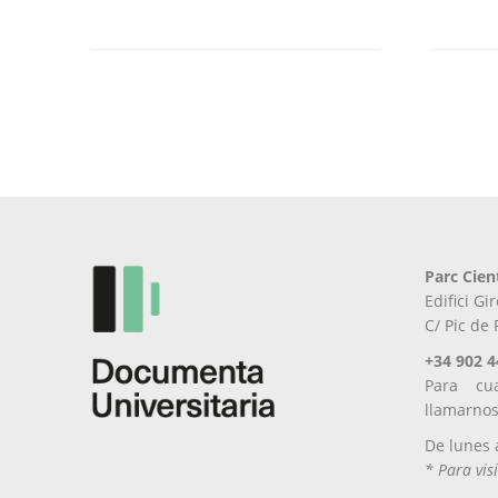
Parc Cien
Edifici G
C/ Pic de
+34 902 4
Para cu
llamarno
De lunes 
* Para visi