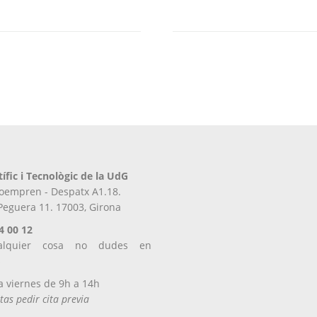
tiene
múltiples
variantes.
Las
opciones
se
pueden
elegir
en
la
página
tífic i Tecnològic de la UdG
de
iroempren - Despatx A1.18.
producto
 Peguera 11. 17003, Girona
4 00 12
alquier cosa no dudes en
s
a viernes de 9h a 14h
tas pedir cita previa