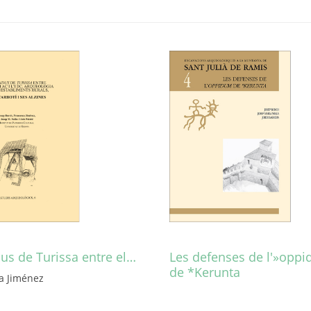
us de Turissa entre el…
Les defenses de l'»opp
de *Kerunta
a Jiménez
Este
producto