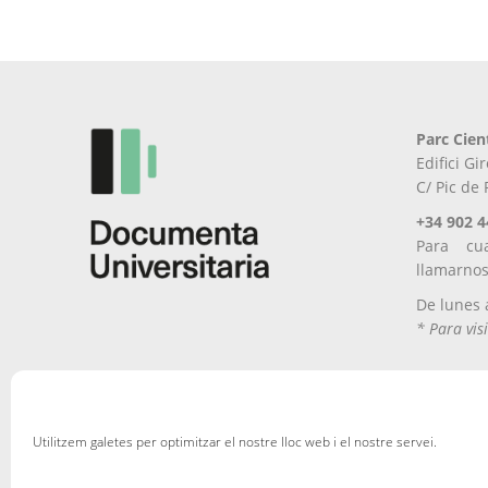
Parc Cien
Edifici G
C/ Pic de
+34 902 4
Para cu
llamarno
De lunes 
* Para visi
Utilitzem galetes per optimitzar el nostre lloc web i el nostre servei.
Aviso Legal
Política de privacitat
Política de cookies