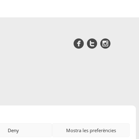
Deny
Mostra les preferències
Edicions A Petició, SL
· ©
2026