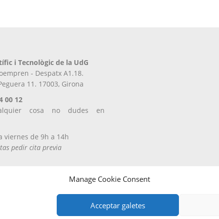
tífic i Tecnològic de la UdG
iroempren - Despatx A1.18.
 Peguera 11. 17003, Girona
4 00 12
alquier cosa no dudes en
s
a viernes de 9h a 14h
tas pedir cita previa
Manage Cookie Consent
Acceptar galetes
Entregas y devoluciones