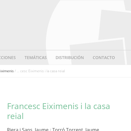
CCIONES
TEMÁTICAS
DISTRIBUCIÓN
CONTACTO
Eiximenis
/ ... cesc Eiximenis i la casa reial
Francesc Eiximenis i la casa
reial
Riera i Sans, Jaume
Torró Torrent, Jaume
/