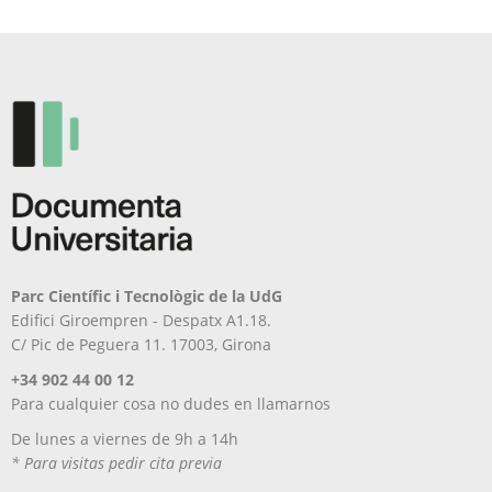
elegir
se
en
pueden
la
elegir
página
en
de
la
producto
página
de
producto
Parc Científic i Tecnològic de la UdG
Edifici Giroempren - Despatx A1.18.
C/ Pic de Peguera 11. 17003, Girona
+34 902 44 00 12
Para cualquier cosa no dudes en llamarnos
De lunes a viernes de 9h a 14h
* Para visitas pedir cita previa