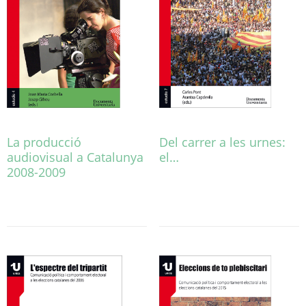
La producció
Del carrer a les urnes:
audiovisual a Catalunya
el…
2008-2009
Este
producto
tiene
múltiples
variantes.
Las
opciones
se
pueden