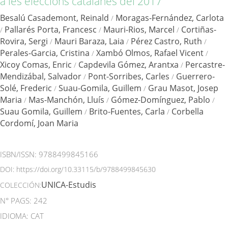
a les eleccions catalanes del 2017
Besalú Casademont, Reinald
Moragas-Fernández, Carlota
/
Pallarés Porta, Francesc
Mauri-Rios, Marcel
Cortiñas-
/
/
/
Rovira, Sergi
Mauri Baraza, Laia
Pérez Castro, Ruth
/
/
/
Perales-Garcia, Cristina
Xambó Olmos, Rafael Vicent
/
/
Xicoy Comas, Enric
Capdevila Gómez, Arantxa
Percastre-
/
/
Mendizábal, Salvador
Pont-Sorribes, Carles
Guerrero-
/
/
Solé, Frederic
Suau-Gomila, Guillem
Grau Masot, Josep
/
/
Maria
Mas-Manchón, Lluís
Gómez-Domínguez, Pablo
/
/
/
Suau Gomila, Guillem
Brito-Fuentes, Carla
Corbella
/
/
Cordomí, Joan Maria
ISBN/ISSN:
9788499845166
DOI:
https://doi.org/10.33115/b/9788499845630
UNICA-Estudis
COLECCIÓN:
N° PAGS: 242
IDIOMA: CAT