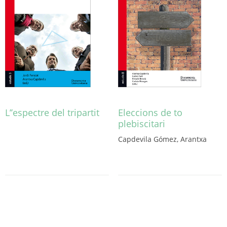
elegir
en
la
página
de
producto
L’’espectre del tripartit
Eleccions de to
plebiscitari
Este
producto
Capdevila Gómez, Arantxa
tiene
Este
múltiples
producto
variantes.
tiene
Las
múltiples
opciones
variantes.
se
Las
pueden
opciones