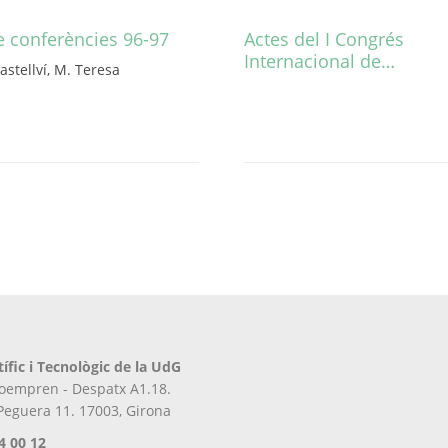
e conferències 96-97
Actes del I Congrés
Internacional de…
astellví, M. Teresa
Este
producto
tiene
múltiples
variantes.
Las
opciones
se
pueden
elegir
en
la
página
tífic i Tecnològic de la UdG
de
iroempren - Despatx A1.18.
producto
 Peguera 11. 17003, Girona
4 00 12