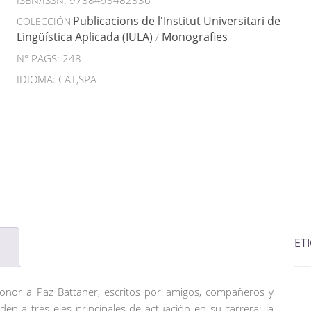
ISBN/ISSN:
9788493482336
Publicacions de l'Institut Universitari de
COLECCIÓN:
Lingüística Aplicada (IULA)
Monografies
/
N° PAGS: 248
IDIOMA: CAT,SPA
ET
honor a Paz Battaner, escritos por amigos, compañeros y
en a tres ejes principales de actuación en su carrera: la