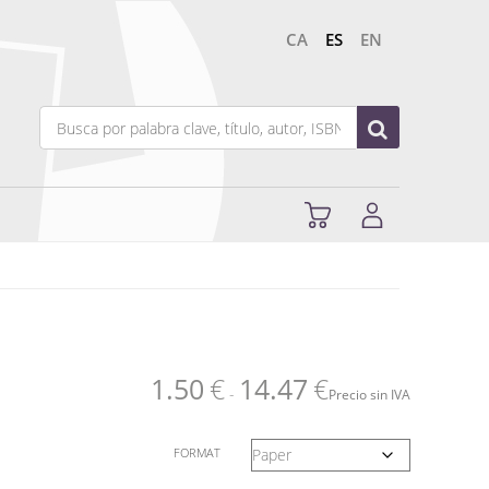
CA
ES
EN
1.50
€
14.47
€
-
Precio sin IVA
FORMAT