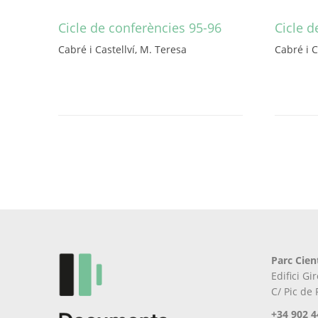
Cicle de conferències 95-96
Cicle d
Cabré i Castellví, M. Teresa
Cabré i C
Este
Este
producto
producto
tiene
tiene
múltiples
múltiples
variantes.
variantes.
Las
Las
opciones
opciones
se
se
pueden
pueden
elegir
elegir
en
en
la
la
página
página
Parc Cien
de
de
Edifici G
producto
producto
C/ Pic de
+34 902 4