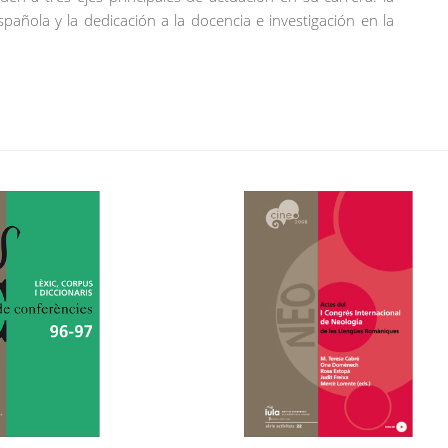
 española y la dedicación a la docencia e investigación en la