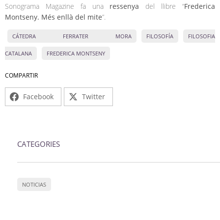
Sonograma Magazine fa una
ressenya
del llibre “
Frederica
Montseny. Més enllà del mite
”.
CÁTEDRA FERRATER MORA
FILOSOFÍA
FILOSOFIA
CATALANA
FREDERICA MONTSENY
COMPARTIR
Facebook
Twitter
CATEGORIES
NOTICIAS
Accede a todas