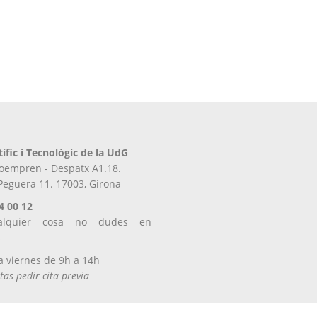
tífic i Tecnològic de la UdG
iroempren - Despatx A1.18.
 Peguera 11. 17003, Girona
4 00 12
alquier cosa no dudes en
s
a viernes de 9h a 14h
tas pedir cita previa