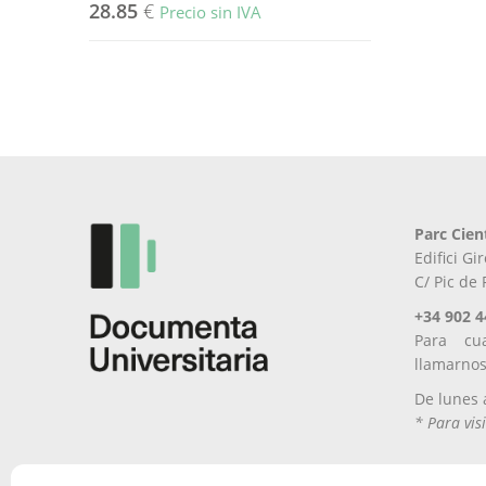
28.85
€
Precio sin IVA
Parc Cien
Edifici G
C/ Pic de
+34 902 4
Para cu
llamarno
De lunes 
* Para visi