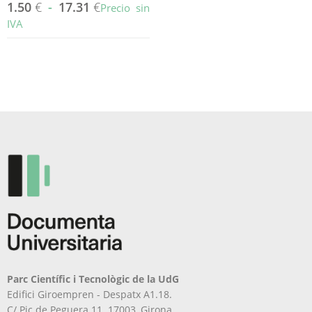
1.50
€
-
17.31
€
Precio sin
IVA
Este
producto
tiene
múltiples
variantes.
Las
opciones
se
pueden
elegir
en
la
página
de
producto
Parc Científic i Tecnològic de la UdG
Edifici Giroempren - Despatx A1.18.
C/ Pic de Peguera 11. 17003, Girona