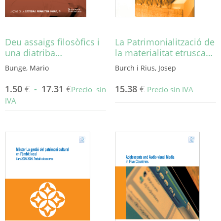
Deu assaigs filosòfics i
La Patrimonialització de
una diatriba…
la materialitat etrusca…
Bunge, Mario
Burch i Rius, Josep
1.50
€
-
17.31
€
15.38
€
Precio sin
Precio sin IVA
IVA
Este
producto
tiene
múltiples
variantes.
Las
opciones
se
pueden
elegir