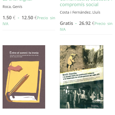
compromís social
Roca, Genís
Costa i Fernández, Lluís
1.50
€
-
12.50
€
Precio sin
Gratis
-
26.92
€
Precio sin
IVA
IVA
Este
producto
Este
tiene
producto
múltiples
tiene
variantes.
múltiples
Las
variantes.
opciones
Las
se
opciones
pueden
se
elegir
pueden
en
elegir
la
en
página
la
de
página
producto
de