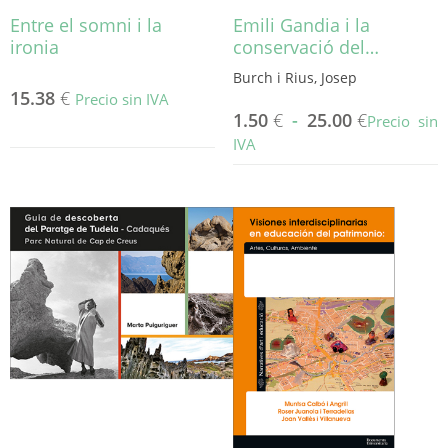
producto
Entre el somni i la
Emili Gandia i la
ironia
conservació del…
Burch i Rius, Josep
15.38
€
Precio sin IVA
1.50
€
-
25.00
€
Precio sin
IVA
Este
producto
tiene
múltiples
variantes.
Las
opciones
se
pueden
elegir
en
la
página