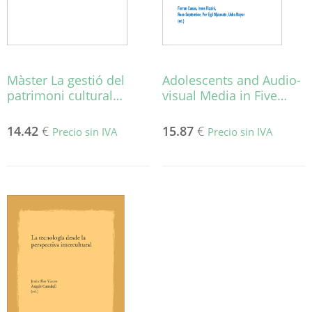
en
la
página
de
producto
Màster La gestió del
Adolescents and Audio-
patrimoni cultural…
visual Media in Five…
14.42
€
15.87
€
Precio sin IVA
Precio sin IVA