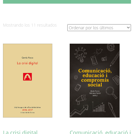
Ordenado
Mostrando los 11 resultados
por
los
últimos
La crisi digital
Comunicació, educació i