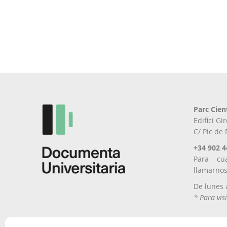
Parc Cien
Edifici G
C/ Pic de
+34 902 4
Para cu
llamarno
De lunes 
* Para visi