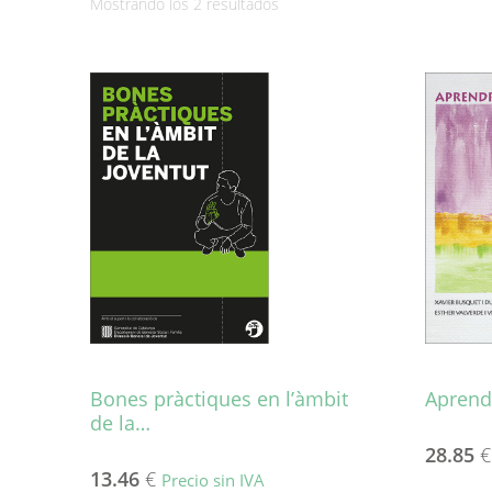
Ordenado
Mostrando los 2 resultados
por
los
últimos
Bones pràctiques en l’àmbit
Aprend
de la…
28.85
€
13.46
€
Precio sin IVA