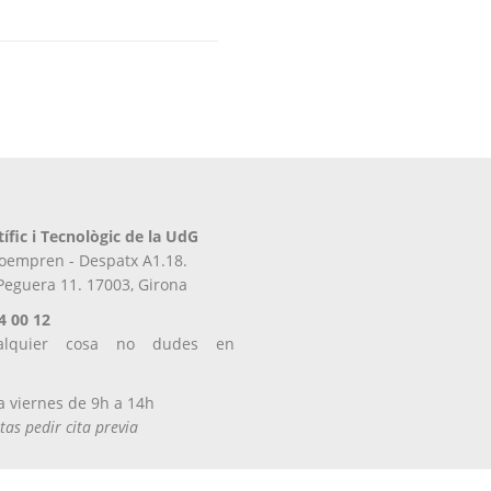
tífic i Tecnològic de la UdG
iroempren - Despatx A1.18.
 Peguera 11. 17003, Girona
4 00 12
alquier cosa no dudes en
s
a viernes de 9h a 14h
tas pedir cita previa