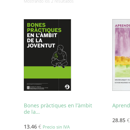
Ordenado
Mostrando los 2 resultados
por
los
últimos
Bones pràctiques en l’àmbit
Aprend
de la…
28.85
€
13.46
€
Precio sin IVA