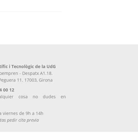
tífic i Tecnològic de la UdG
iroempren - Despatx A1.18.
 Peguera 11. 17003, Girona
4 00 12
alquier cosa no dudes en
s
a viernes de 9h a 14h
tas pedir cita previa