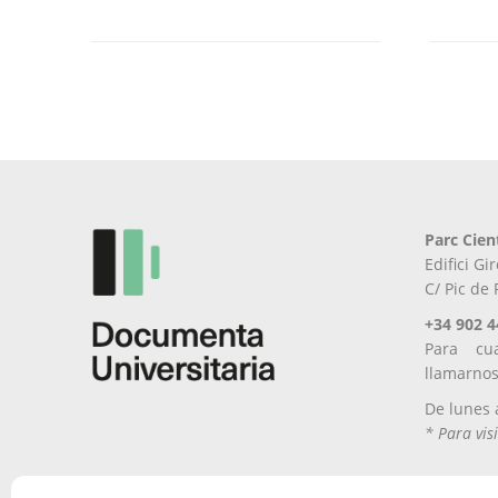
Parc Cien
Edifici G
C/ Pic de
+34 902 4
Para cu
llamarno
De lunes 
* Para visi