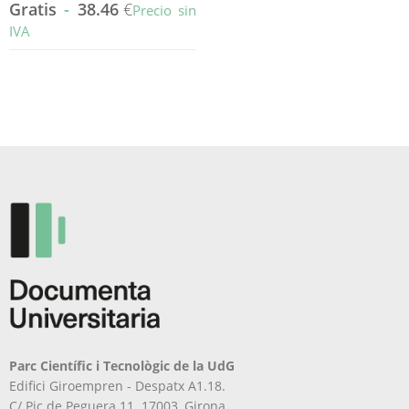
Gratis
-
38.46
€
Precio sin
IVA
Este
producto
tiene
múltiples
variantes.
Las
opciones
se
pueden
elegir
en
la
página
de
producto
Parc Científic i Tecnològic de la UdG
Edifici Giroempren - Despatx A1.18.
C/ Pic de Peguera 11. 17003, Girona