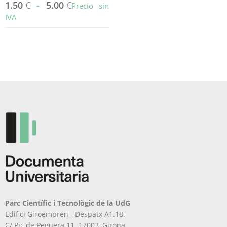
1.50
€
-
5.00
€
Precio sin
IVA
Este
producto
tiene
múltiples
variantes.
Las
opciones
se
pueden
elegir
en
la
página
de
producto
Parc Científic i Tecnològic de la UdG
Edifici Giroempren - Despatx A1.18.
C/ Pic de Peguera 11. 17003, Girona