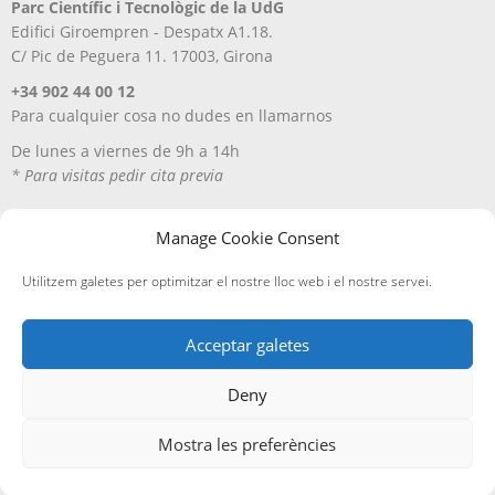
Parc Científic i Tecnològic de la UdG
Edifici Giroempren - Despatx A1.18.
C/ Pic de Peguera 11. 17003, Girona
+34 902 44 00 12
Para cualquier cosa no dudes en llamarnos
De lunes a viernes de 9h a 14h
* Para visitas pedir cita previa
Manage Cookie Consent
Utilitzem galetes per optimitzar el nostre lloc web i el nostre servei.
Acceptar galetes
Deny
Aviso Legal
Política de privacitat
Política de cookies
Entregas y devoluciones
Mostra les preferències
Edicions A Petició, SL
· ©
2026