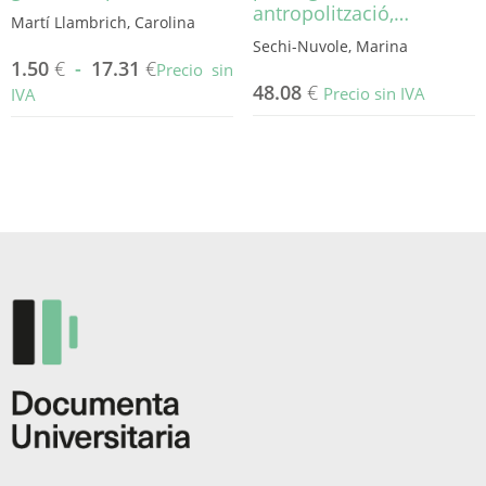
antropolització,…
Martí Llambrich, Carolina
Sechi-Nuvole, Marina
1.50
€
-
17.31
€
Precio sin
48.08
€
Precio sin IVA
IVA
Este
producto
tiene
múltiples
variantes.
Las
opciones
se
pueden
elegir
en
la
página
de
producto