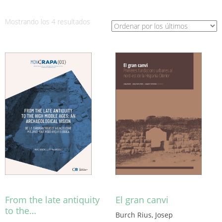
Ordenado
Mostrando los 4 resultados
por
los
últimos
From the late antiquity
El gran canvi
to the…
Burch Rius, Josep