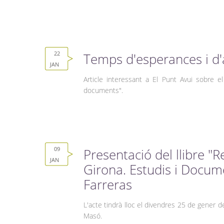
22
Temps d'esperances i d
JAN
Article interessant a El Punt Avui sobre el 
documents".
09
Presentació del llibre "R
JAN
Girona. Estudis i Docum
Farreras
L'acte tindrà lloc el divendres 25 de gener d
Masó.