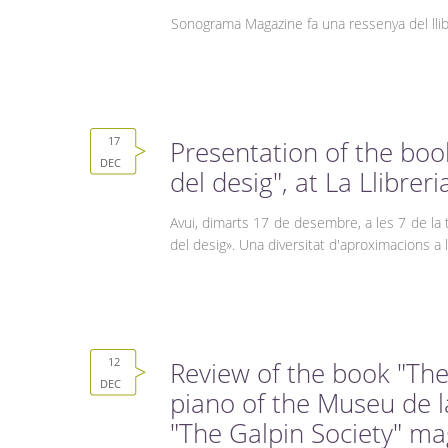
Sonograma Magazine fa una ressenya del llib
17
Presentation of the book
DEC
del desig", at La Llibreri
Avui, dimarts 17 de desembre, a les 7 de la t
del desig». Una diversitat d'aproximacions a l
12
Review of the book "Th
DEC
piano of the Museu de l
"The Galpin Society" m