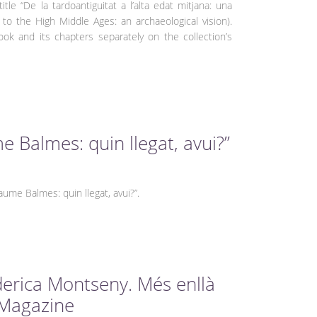
le “De la tardoantiguitat a l’alta edat mitjana: una
 to the High Middle Ages: an archaeological vision).
k and its chapters separately on the collection’s
e Balmes: quin llegat, avui?”
Jaume Balmes: quin llegat, avui?”.
ederica Montseny. Més enllà
 Magazine