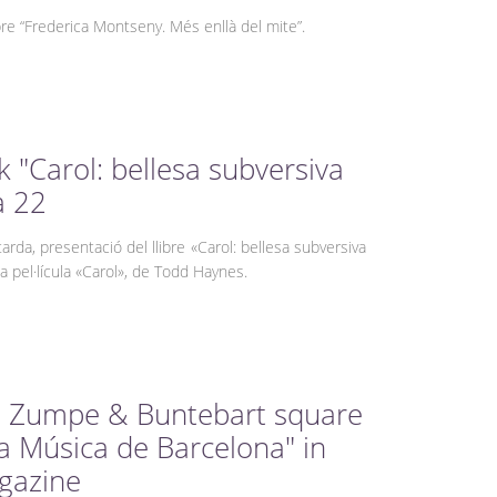
re “Frederica Montseny. Més enllà del mite”.
 "Carol: bellesa subversiva
a 22
arda, presentació del llibre «Carol: bellesa subversiva
a pel·lícula «Carol», de Todd Haynes.
e Zumpe & Buntebart square
a Música de Barcelona" in
agazine