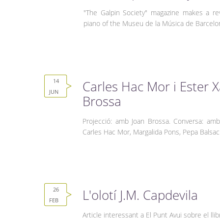
"The Galpin Society" magazine makes a r
piano of the Museu de la Música de Barcelon
14
Carles Hac Mor i Ester X
JUN
Brossa
Projecció: amb Joan Brossa. Conversa: amb
Carles Hac Mor, Margalida Pons, Pepa Balsac
26
L'olotí J.M. Capdevila
FEB
Article interessant a El Punt Avui sobre el llib