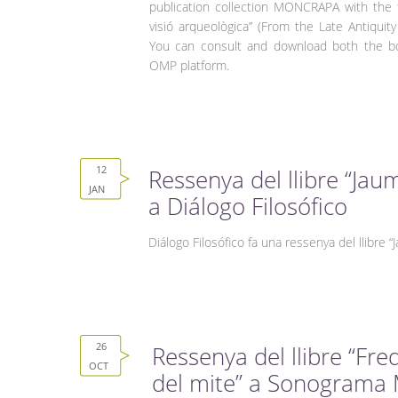
publication collection MONCRAPA with the tit
visió arqueològica” (From the Late Antiquity
You can consult and download both the boo
OMP platform.
12
Ressenya del llibre “Jaum
JAN
a Diálogo Filosófico
Diálogo Filosófico fa una ressenya del llibre “
26
Ressenya del llibre “Fr
OCT
del mite” a Sonograma