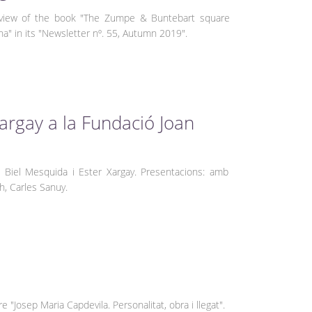
eview of the book "The Zumpe & Buntebart square
a" in its "Newsletter nº. 55, Autumn 2019".
argay a la Fundació Joan
 Biel Mesquida i Ester Xargay. Presentacions: amb
h, Carles Sanuy.
re "Josep Maria Capdevila. Personalitat, obra i llegat".